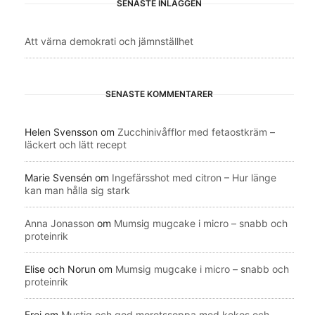
SENASTE INLÄGGEN
Att värna demokrati och jämnställhet
SENASTE KOMMENTARER
Helen Svensson
om
Zucchinivåfflor med fetaostkräm –
läckert och lätt recept
Marie Svensén
om
Ingefärsshot med citron – Hur länge
kan man hålla sig stark
Anna Jonasson
om
Mumsig mugcake i micro – snabb och
proteinrik
Elise och Norun
om
Mumsig mugcake i micro – snabb och
proteinrik
Frei
om
Mustig och god morotssoppa med kokos och