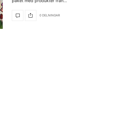
paket med produkter från…
0 DELNINGAR