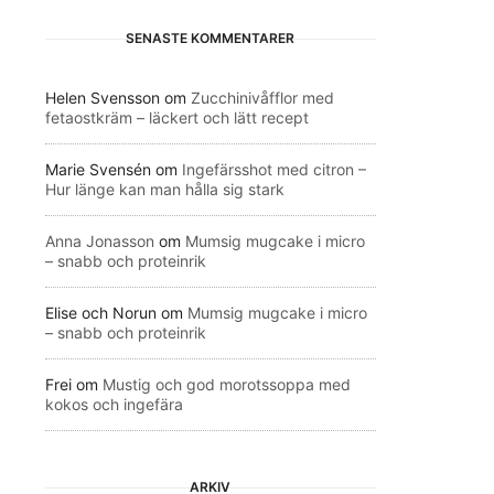
SENASTE KOMMENTARER
Helen Svensson
om
Zucchinivåfflor med
fetaostkräm – läckert och lätt recept
Marie Svensén
om
Ingefärsshot med citron –
Hur länge kan man hålla sig stark
Anna Jonasson
om
Mumsig mugcake i micro
– snabb och proteinrik
Elise och Norun
om
Mumsig mugcake i micro
– snabb och proteinrik
Frei
om
Mustig och god morotssoppa med
kokos och ingefära
ARKIV