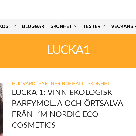
KOST
BLOGGAR
SKÖNHET
TESTER
VECKANS 
LUCKA1
HUDVÅRD
PARTNERINNEHÅLL
SKÖNHET
LUCKA 1: VINN EKOLOGISK
PARFYMOLJA OCH ÖRTSALVA
FRÅN I´M NORDIC ECO
COSMETICS