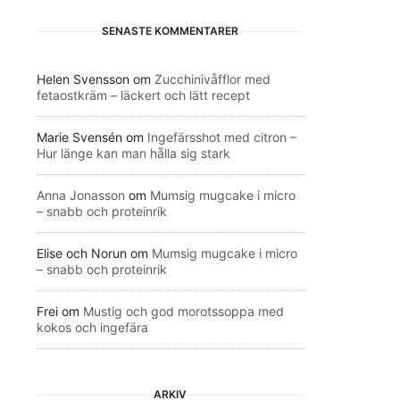
SENASTE KOMMENTARER
Helen Svensson
om
Zucchinivåfflor med
fetaostkräm – läckert och lätt recept
Marie Svensén
om
Ingefärsshot med citron –
Hur länge kan man hålla sig stark
Anna Jonasson
om
Mumsig mugcake i micro
– snabb och proteinrik
Elise och Norun
om
Mumsig mugcake i micro
– snabb och proteinrik
Frei
om
Mustig och god morotssoppa med
kokos och ingefära
ARKIV