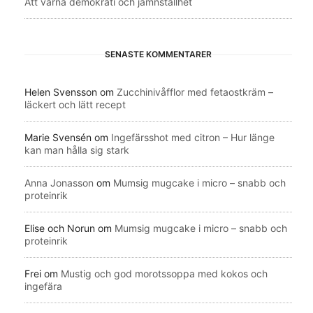
Att värna demokrati och jämnställhet
SENASTE KOMMENTARER
Helen Svensson
om
Zucchinivåfflor med fetaostkräm –
läckert och lätt recept
Marie Svensén
om
Ingefärsshot med citron – Hur länge
kan man hålla sig stark
Anna Jonasson
om
Mumsig mugcake i micro – snabb och
proteinrik
Elise och Norun
om
Mumsig mugcake i micro – snabb och
proteinrik
Frei
om
Mustig och god morotssoppa med kokos och
ingefära