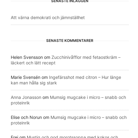
SENASTE INLÄGGEN
Att värna demokrati och jämnställhet
SENASTE KOMMENTARER
Helen Svensson
om
Zucchinivåfflor med fetaostkräm –
läckert och lätt recept
Marie Svensén
om
Ingefärsshot med citron – Hur länge
kan man hålla sig stark
Anna Jonasson
om
Mumsig mugcake i micro – snabb och
proteinrik
Elise och Norun
om
Mumsig mugcake i micro – snabb och
proteinrik
Frei
om
Mustig och god morotssoppa med kokos och