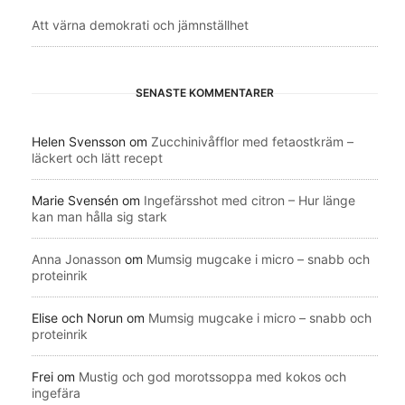
Att värna demokrati och jämnställhet
SENASTE KOMMENTARER
Helen Svensson
om
Zucchinivåfflor med fetaostkräm –
läckert och lätt recept
Marie Svensén
om
Ingefärsshot med citron – Hur länge
kan man hålla sig stark
Anna Jonasson
om
Mumsig mugcake i micro – snabb och
proteinrik
Elise och Norun
om
Mumsig mugcake i micro – snabb och
proteinrik
Frei
om
Mustig och god morotssoppa med kokos och
ingefära