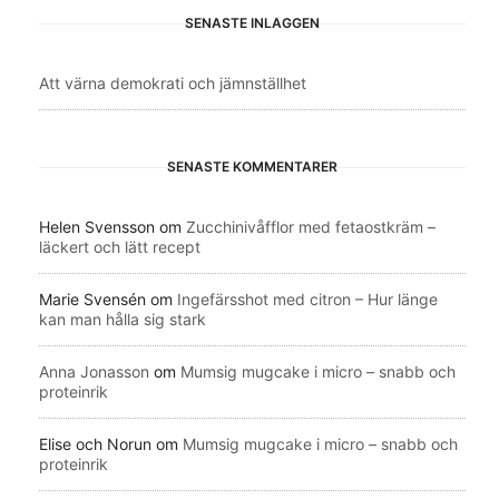
SENASTE INLÄGGEN
Att värna demokrati och jämnställhet
SENASTE KOMMENTARER
Helen Svensson
om
Zucchinivåfflor med fetaostkräm –
läckert och lätt recept
Marie Svensén
om
Ingefärsshot med citron – Hur länge
kan man hålla sig stark
Anna Jonasson
om
Mumsig mugcake i micro – snabb och
proteinrik
Elise och Norun
om
Mumsig mugcake i micro – snabb och
proteinrik