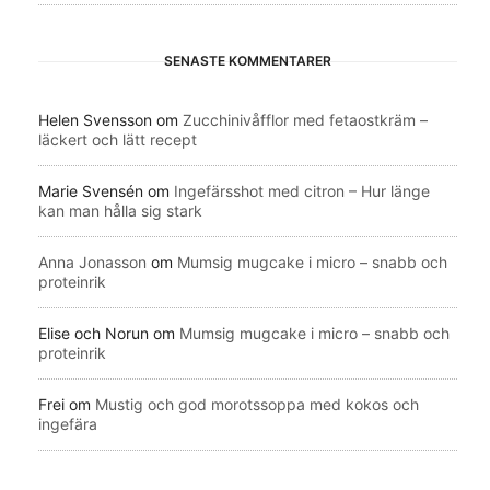
SENASTE KOMMENTARER
Helen Svensson
om
Zucchinivåfflor med fetaostkräm –
läckert och lätt recept
Marie Svensén
om
Ingefärsshot med citron – Hur länge
kan man hålla sig stark
Anna Jonasson
om
Mumsig mugcake i micro – snabb och
proteinrik
Elise och Norun
om
Mumsig mugcake i micro – snabb och
proteinrik
Frei
om
Mustig och god morotssoppa med kokos och
ingefära