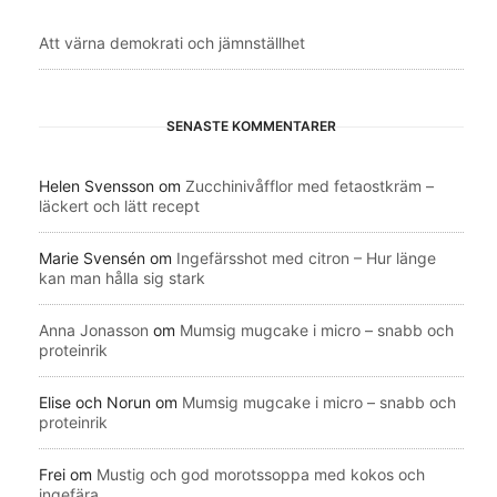
Att värna demokrati och jämnställhet
SENASTE KOMMENTARER
Helen Svensson
om
Zucchinivåfflor med fetaostkräm –
läckert och lätt recept
Marie Svensén
om
Ingefärsshot med citron – Hur länge
kan man hålla sig stark
Anna Jonasson
om
Mumsig mugcake i micro – snabb och
proteinrik
Elise och Norun
om
Mumsig mugcake i micro – snabb och
proteinrik
Frei
om
Mustig och god morotssoppa med kokos och
ingefära