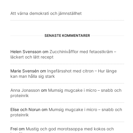
Att värna demokrati och jämnställhet
SENASTE KOMMENTARER
Helen Svensson
om
Zucchinivåfflor med fetaostkräm –
läckert och lätt recept
Marie Svensén
om
Ingefärsshot med citron – Hur länge
kan man hålla sig stark
Anna Jonasson
om
Mumsig mugcake i micro – snabb och
proteinrik
Elise och Norun
om
Mumsig mugcake i micro – snabb och
proteinrik
Frei
om
Mustig och god morotssoppa med kokos och