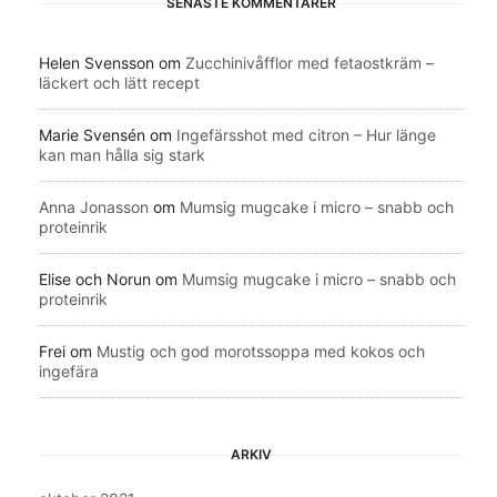
SENASTE KOMMENTARER
Helen Svensson
om
Zucchinivåfflor med fetaostkräm –
läckert och lätt recept
Marie Svensén
om
Ingefärsshot med citron – Hur länge
kan man hålla sig stark
Anna Jonasson
om
Mumsig mugcake i micro – snabb och
proteinrik
Elise och Norun
om
Mumsig mugcake i micro – snabb och
proteinrik
Frei
om
Mustig och god morotssoppa med kokos och
ingefära
ARKIV