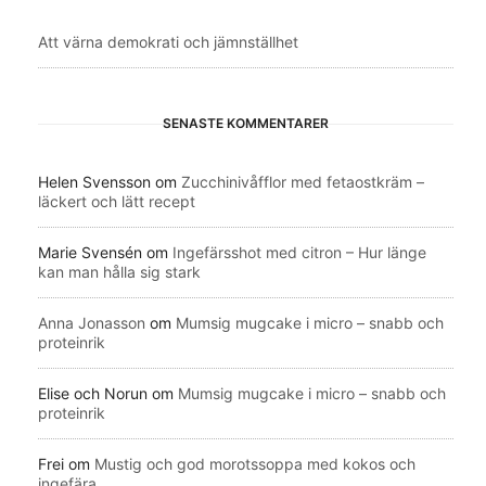
Att värna demokrati och jämnställhet
SENASTE KOMMENTARER
Helen Svensson
om
Zucchinivåfflor med fetaostkräm –
läckert och lätt recept
Marie Svensén
om
Ingefärsshot med citron – Hur länge
kan man hålla sig stark
Anna Jonasson
om
Mumsig mugcake i micro – snabb och
proteinrik
Elise och Norun
om
Mumsig mugcake i micro – snabb och
proteinrik
Frei
om
Mustig och god morotssoppa med kokos och
ingefära