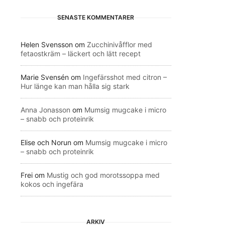
SENASTE KOMMENTARER
Helen Svensson
om
Zucchinivåfflor med
fetaostkräm – läckert och lätt recept
Marie Svensén
om
Ingefärsshot med citron –
Hur länge kan man hålla sig stark
Anna Jonasson
om
Mumsig mugcake i micro
– snabb och proteinrik
Elise och Norun
om
Mumsig mugcake i micro
– snabb och proteinrik
Frei
om
Mustig och god morotssoppa med
kokos och ingefära
ARKIV