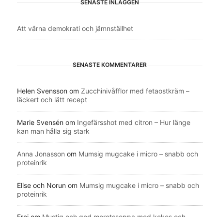
SENASTE INLÄGGEN
Att värna demokrati och jämnställhet
SENASTE KOMMENTARER
Helen Svensson
om
Zucchinivåfflor med fetaostkräm –
läckert och lätt recept
Marie Svensén
om
Ingefärsshot med citron – Hur länge
kan man hålla sig stark
Anna Jonasson
om
Mumsig mugcake i micro – snabb och
proteinrik
Elise och Norun
om
Mumsig mugcake i micro – snabb och
proteinrik
Frei
om
Mustig och god morotssoppa med kokos och