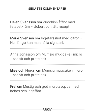
SENASTE KOMMENTARER
Helen Svensson
om
Zucchinivåfflor med
fetaostkräm – läckert och lätt recept
Marie Svensén
om
Ingefärsshot med citron –
Hur länge kan man hålla sig stark
Anna Jonasson
om
Mumsig mugcake i micro
– snabb och proteinrik
Elise och Norun
om
Mumsig mugcake i micro
– snabb och proteinrik
Frei
om
Mustig och god morotssoppa med
kokos och ingefära
ARKIV