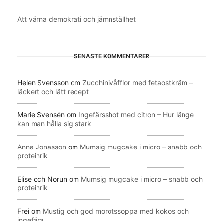
Att värna demokrati och jämnställhet
SENASTE KOMMENTARER
Helen Svensson
om
Zucchinivåfflor med fetaostkräm –
läckert och lätt recept
Marie Svensén
om
Ingefärsshot med citron – Hur länge
kan man hålla sig stark
Anna Jonasson
om
Mumsig mugcake i micro – snabb och
proteinrik
Elise och Norun
om
Mumsig mugcake i micro – snabb och
proteinrik
Frei
om
Mustig och god morotssoppa med kokos och
ingefära