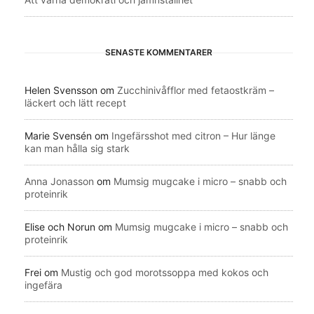
SENASTE KOMMENTARER
Helen Svensson
om
Zucchinivåfflor med fetaostkräm –
läckert och lätt recept
Marie Svensén
om
Ingefärsshot med citron – Hur länge
kan man hålla sig stark
Anna Jonasson
om
Mumsig mugcake i micro – snabb och
proteinrik
Elise och Norun
om
Mumsig mugcake i micro – snabb och
proteinrik
Frei
om
Mustig och god morotssoppa med kokos och
ingefära