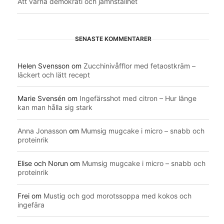
Att värna demokrati och jämnställhet
SENASTE KOMMENTARER
Helen Svensson
om
Zucchinivåfflor med fetaostkräm –
läckert och lätt recept
Marie Svensén
om
Ingefärsshot med citron – Hur länge
kan man hålla sig stark
Anna Jonasson
om
Mumsig mugcake i micro – snabb och
proteinrik
Elise och Norun
om
Mumsig mugcake i micro – snabb och
proteinrik
Frei
om
Mustig och god morotssoppa med kokos och
ingefära