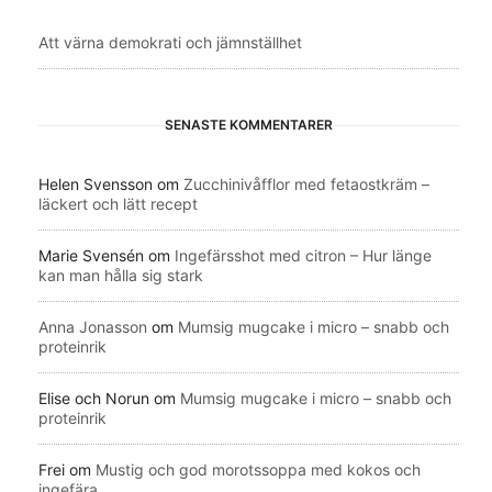
Att värna demokrati och jämnställhet
SENASTE KOMMENTARER
Helen Svensson
om
Zucchinivåfflor med fetaostkräm –
läckert och lätt recept
Marie Svensén
om
Ingefärsshot med citron – Hur länge
kan man hålla sig stark
Anna Jonasson
om
Mumsig mugcake i micro – snabb och
proteinrik
Elise och Norun
om
Mumsig mugcake i micro – snabb och
proteinrik
Frei
om
Mustig och god morotssoppa med kokos och
ingefära