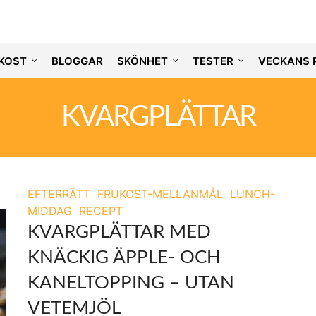
KOST
BLOGGAR
SKÖNHET
TESTER
VECKANS 
KVARGPLÄTTAR
EFTERRÄTT
FRUKOST-MELLANMÅL
LUNCH-
MIDDAG
RECEPT
KVARGPLÄTTAR MED
KNÄCKIG ÄPPLE- OCH
KANELTOPPING – UTAN
VETEMJÖL