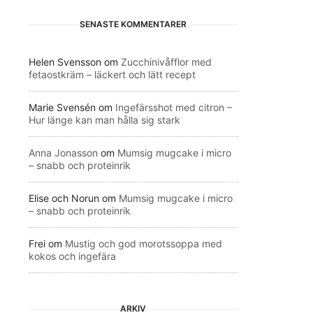
SENASTE KOMMENTARER
Helen Svensson
om
Zucchinivåfflor med
fetaostkräm – läckert och lätt recept
Marie Svensén
om
Ingefärsshot med citron –
Hur länge kan man hålla sig stark
Anna Jonasson
om
Mumsig mugcake i micro
– snabb och proteinrik
Elise och Norun
om
Mumsig mugcake i micro
– snabb och proteinrik
Frei
om
Mustig och god morotssoppa med
kokos och ingefära
ARKIV