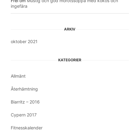
Frei
om
Mustig och god morotssoppa med kokos och
ingefära
ARKIV
oktober 2021
KATEGORIER
Allmänt
Återhämtning
Biarritz – 2016
Cypern 2017
Fitnesskalender