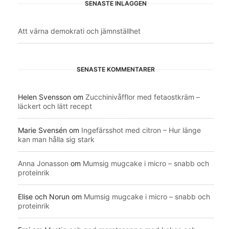
SENASTE INLÄGGEN
Att värna demokrati och jämnställhet
SENASTE KOMMENTARER
Helen Svensson
om
Zucchinivåfflor med fetaostkräm –
läckert och lätt recept
Marie Svensén
om
Ingefärsshot med citron – Hur länge
kan man hålla sig stark
Anna Jonasson
om
Mumsig mugcake i micro – snabb och
proteinrik
Elise och Norun
om
Mumsig mugcake i micro – snabb och
proteinrik