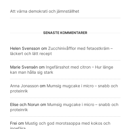
Att värna demokrati och jämnställhet
SENASTE KOMMENTARER
Helen Svensson
om
Zucchinivåfflor med fetaostkräm –
läckert och lätt recept
Marie Svensén
om
Ingefärsshot med citron – Hur länge
kan man hålla sig stark
Anna Jonasson
om
Mumsig mugcake i micro – snabb och
proteinrik
Elise och Norun
om
Mumsig mugcake i micro – snabb och
proteinrik
Frei
om
Mustig och god morotssoppa med kokos och
ingefära