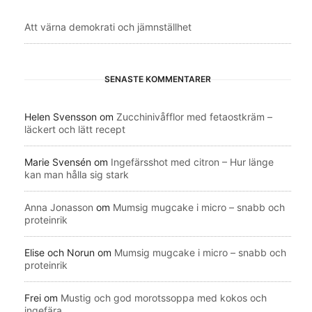
Att värna demokrati och jämnställhet
SENASTE KOMMENTARER
Helen Svensson
om
Zucchinivåfflor med fetaostkräm –
läckert och lätt recept
Marie Svensén
om
Ingefärsshot med citron – Hur länge
kan man hålla sig stark
Anna Jonasson
om
Mumsig mugcake i micro – snabb och
proteinrik
Elise och Norun
om
Mumsig mugcake i micro – snabb och
proteinrik
Frei
om
Mustig och god morotssoppa med kokos och
ingefära