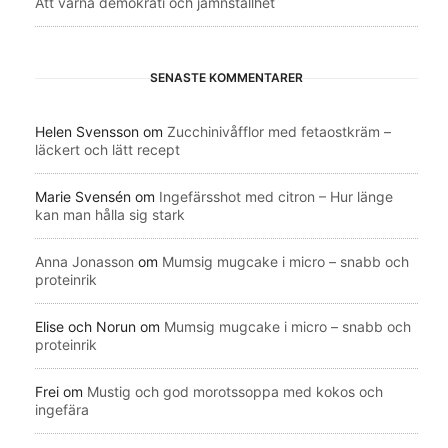
Att värna demokrati och jämnställhet
SENASTE KOMMENTARER
Helen Svensson
om
Zucchinivåfflor med fetaostkräm –
läckert och lätt recept
Marie Svensén
om
Ingefärsshot med citron – Hur länge
kan man hålla sig stark
Anna Jonasson
om
Mumsig mugcake i micro – snabb och
proteinrik
Elise och Norun
om
Mumsig mugcake i micro – snabb och
proteinrik
Frei
om
Mustig och god morotssoppa med kokos och
ingefära