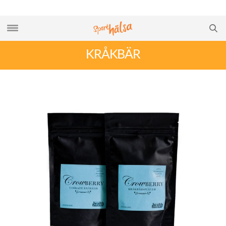
KRÅKBÄR