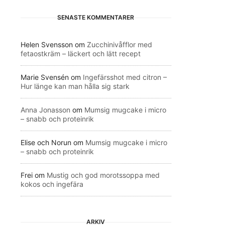
SENASTE KOMMENTARER
Helen Svensson
om
Zucchinivåfflor med
fetaostkräm – läckert och lätt recept
Marie Svensén
om
Ingefärsshot med citron –
Hur länge kan man hålla sig stark
Anna Jonasson
om
Mumsig mugcake i micro
– snabb och proteinrik
Elise och Norun
om
Mumsig mugcake i micro
– snabb och proteinrik
Frei
om
Mustig och god morotssoppa med
kokos och ingefära
ARKIV