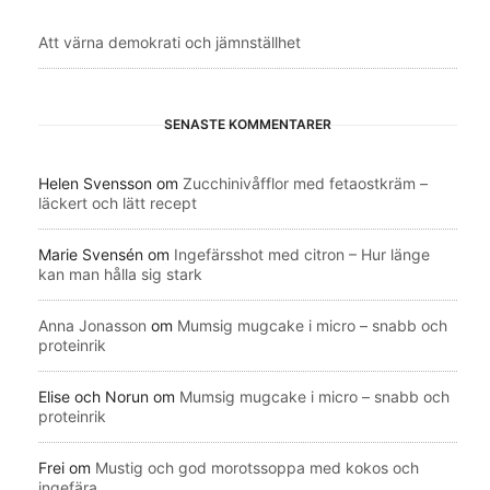
Att värna demokrati och jämnställhet
SENASTE KOMMENTARER
Helen Svensson
om
Zucchinivåfflor med fetaostkräm –
läckert och lätt recept
Marie Svensén
om
Ingefärsshot med citron – Hur länge
kan man hålla sig stark
Anna Jonasson
om
Mumsig mugcake i micro – snabb och
proteinrik
Elise och Norun
om
Mumsig mugcake i micro – snabb och
proteinrik
Frei
om
Mustig och god morotssoppa med kokos och
ingefära