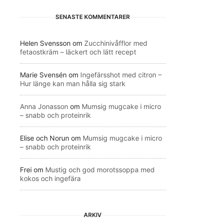
SENASTE KOMMENTARER
Helen Svensson
om
Zucchinivåfflor med
fetaostkräm – läckert och lätt recept
Marie Svensén
om
Ingefärsshot med citron –
Hur länge kan man hålla sig stark
Anna Jonasson
om
Mumsig mugcake i micro
– snabb och proteinrik
Elise och Norun
om
Mumsig mugcake i micro
– snabb och proteinrik
Frei
om
Mustig och god morotssoppa med
kokos och ingefära
ARKIV