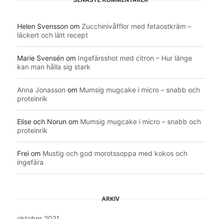
Helen Svensson
om
Zucchinivåfflor med fetaostkräm –
läckert och lätt recept
Marie Svensén
om
Ingefärsshot med citron – Hur länge
kan man hålla sig stark
Anna Jonasson
om
Mumsig mugcake i micro – snabb och
proteinrik
Elise och Norun
om
Mumsig mugcake i micro – snabb och
proteinrik
Frei
om
Mustig och god morotssoppa med kokos och
ingefära
ARKIV
oktober 2021