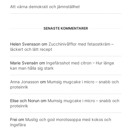
Att värna demokrati och jämnställhet
SENASTE KOMMENTARER
Helen Svensson
om
Zucchinivåfflor med fetaostkräm –
läckert och lätt recept
Marie Svensén
om
Ingefärsshot med citron – Hur länge
kan man hålla sig stark
Anna Jonasson
om
Mumsig mugcake i micro – snabb och
proteinrik
Elise och Norun
om
Mumsig mugcake i micro – snabb och
proteinrik
Frei
om
Mustig och god morotssoppa med kokos och
ingefära