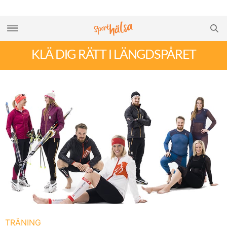
KLÄ DIG RÄTT I LÄNGDSPÅRET
TRÄNING