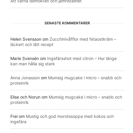
Att värna demokrati och jämnställhet
SENASTE KOMMENTARER
Helen Svensson
om
Zucchinivåfflor med fetaostkräm –
läckert och lätt recept
Marie Svensén
om
Ingefärsshot med citron – Hur länge
kan man hålla sig stark
Anna Jonasson
om
Mumsig mugcake i micro – snabb och
proteinrik
Elise och Norun
om
Mumsig mugcake i micro – snabb och
proteinrik
Frei
om
Mustig och god morotssoppa med kokos och
ingefära