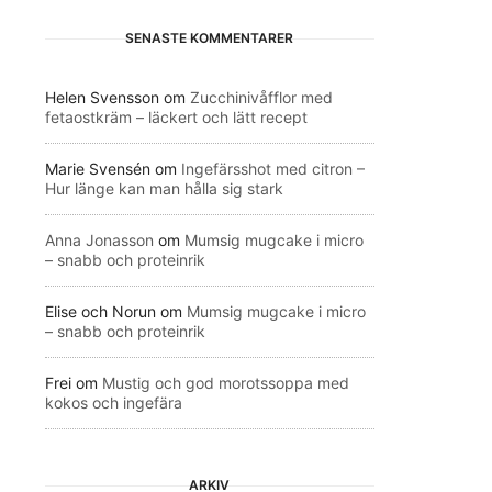
SENASTE KOMMENTARER
Helen Svensson
om
Zucchinivåfflor med
fetaostkräm – läckert och lätt recept
Marie Svensén
om
Ingefärsshot med citron –
Hur länge kan man hålla sig stark
Anna Jonasson
om
Mumsig mugcake i micro
– snabb och proteinrik
Elise och Norun
om
Mumsig mugcake i micro
– snabb och proteinrik
Frei
om
Mustig och god morotssoppa med
kokos och ingefära
ARKIV