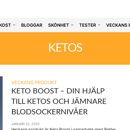
KOST
BLOGGAR
SKÖNHET
TESTER
VECKANS 
KETOS
VECKANS PRODUKT
KETO BOOST – DIN HJÄLP
TILL KETOS OCH JÄMNARE
BLODSOCKERNIVÅER
JANUARI 22, 2020
Veckans produkt är Keto Boost i samarbete med Better