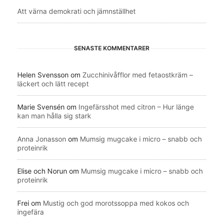
Att värna demokrati och jämnställhet
SENASTE KOMMENTARER
Helen Svensson
om
Zucchinivåfflor med fetaostkräm –
läckert och lätt recept
Marie Svensén
om
Ingefärsshot med citron – Hur länge
kan man hålla sig stark
Anna Jonasson
om
Mumsig mugcake i micro – snabb och
proteinrik
Elise och Norun
om
Mumsig mugcake i micro – snabb och
proteinrik
Frei
om
Mustig och god morotssoppa med kokos och
ingefära