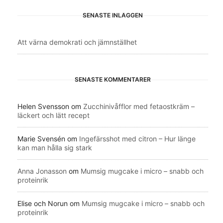
SENASTE INLÄGGEN
Att värna demokrati och jämnställhet
SENASTE KOMMENTARER
Helen Svensson
om
Zucchinivåfflor med fetaostkräm –
läckert och lätt recept
Marie Svensén
om
Ingefärsshot med citron – Hur länge
kan man hålla sig stark
Anna Jonasson
om
Mumsig mugcake i micro – snabb och
proteinrik
Elise och Norun
om
Mumsig mugcake i micro – snabb och
proteinrik