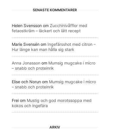
SENASTE KOMMENTARER
Helen Svensson
om
Zucchinivåfflor med
fetaostkräm – läckert och lätt recept
Marie Svensén
om
Ingefärsshot med citron –
Hur länge kan man hålla sig stark
Anna Jonasson
om
Mumsig mugcake i micro
– snabb och proteinrik
Elise och Norun
om
Mumsig mugcake i micro
– snabb och proteinrik
Frei
om
Mustig och god morotssoppa med
kokos och ingefära
ARKIV