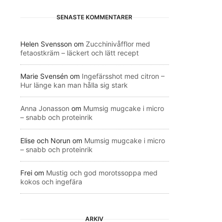
SENASTE KOMMENTARER
Helen Svensson
om
Zucchinivåfflor med
fetaostkräm – läckert och lätt recept
Marie Svensén
om
Ingefärsshot med citron –
Hur länge kan man hålla sig stark
Anna Jonasson
om
Mumsig mugcake i micro
– snabb och proteinrik
Elise och Norun
om
Mumsig mugcake i micro
– snabb och proteinrik
Frei
om
Mustig och god morotssoppa med
kokos och ingefära
ARKIV