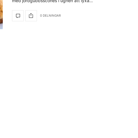
med jordgubbsscones i ugnen att lyxa…
0 DELNINGAR