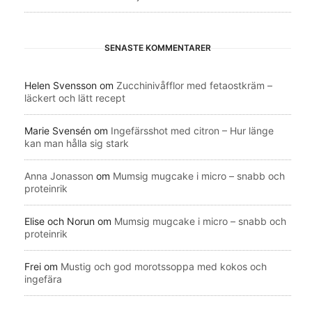
SENASTE KOMMENTARER
Helen Svensson
om
Zucchinivåfflor med fetaostkräm –
läckert och lätt recept
Marie Svensén
om
Ingefärsshot med citron – Hur länge
kan man hålla sig stark
Anna Jonasson
om
Mumsig mugcake i micro – snabb och
proteinrik
Elise och Norun
om
Mumsig mugcake i micro – snabb och
proteinrik
Frei
om
Mustig och god morotssoppa med kokos och
ingefära