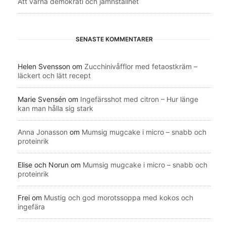
Att värna demokrati och jämnställhet
SENASTE KOMMENTARER
Helen Svensson
om
Zucchinivåfflor med fetaostkräm –
läckert och lätt recept
Marie Svensén
om
Ingefärsshot med citron – Hur länge
kan man hålla sig stark
Anna Jonasson
om
Mumsig mugcake i micro – snabb och
proteinrik
Elise och Norun
om
Mumsig mugcake i micro – snabb och
proteinrik
Frei
om
Mustig och god morotssoppa med kokos och
ingefära