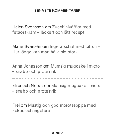
SENASTE KOMMENTARER
Helen Svensson
om
Zucchinivåfflor med
fetaostkräm – läckert och lätt recept
Marie Svensén
om
Ingefärsshot med citron –
Hur länge kan man hålla sig stark
Anna Jonasson
om
Mumsig mugcake i micro
– snabb och proteinrik
Elise och Norun
om
Mumsig mugcake i micro
– snabb och proteinrik
Frei
om
Mustig och god morotssoppa med
kokos och ingefära
ARKIV