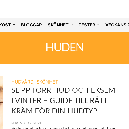
KOST
BLOGGAR
SKÖNHET
TESTER
VECKANS 
HUDEN
HUDVÅRD
SKÖNHET
SLIPP TORR HUD OCH EKSEM
I VINTER – GUIDE TILL RÄTT
KRÄM FÖR DIN HUDTYP
NOVEMBER 2, 2021
Huden är ett viktigt, men ofta bortglömt organ, att hand