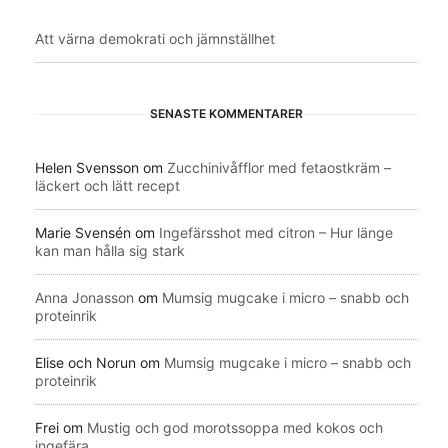
Att värna demokrati och jämnställhet
SENASTE KOMMENTARER
Helen Svensson
om
Zucchinivåfflor med fetaostkräm –
läckert och lätt recept
Marie Svensén
om
Ingefärsshot med citron – Hur länge
kan man hålla sig stark
Anna Jonasson
om
Mumsig mugcake i micro – snabb och
proteinrik
Elise och Norun
om
Mumsig mugcake i micro – snabb och
proteinrik
Frei
om
Mustig och god morotssoppa med kokos och
ingefära