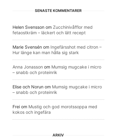
SENASTE KOMMENTARER
Helen Svensson
om
Zucchinivåfflor med
fetaostkräm – läckert och lätt recept
Marie Svensén
om
Ingefärsshot med citron –
Hur länge kan man hålla sig stark
Anna Jonasson
om
Mumsig mugcake i micro
– snabb och proteinrik
Elise och Norun
om
Mumsig mugcake i micro
– snabb och proteinrik
Frei
om
Mustig och god morotssoppa med
kokos och ingefära
ARKIV