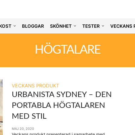
KOST
BLOGGAR
SKÖNHET
TESTER
VECKANS 
HÖGTALARE
VECKANS PRODUKT
URBANISTA SYDNEY – DEN
PORTABLA HÖGTALAREN
MED STIL
MAJ 20, 2020
Veckans produkt presenterad i samarbete med