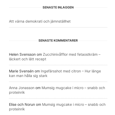
SENASTE INLÄGGEN
Att värna demokrati och jämnställhet
SENASTE KOMMENTARER
Helen Svensson
om
Zucchinivåfflor med fetaostkräm –
läckert och lätt recept
Marie Svensén
om
Ingefärsshot med citron – Hur länge
kan man hålla sig stark
Anna Jonasson
om
Mumsig mugcake i micro – snabb och
proteinrik
Elise och Norun
om
Mumsig mugcake i micro – snabb och
proteinrik