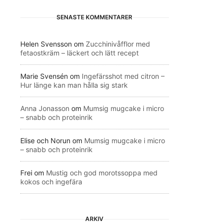
SENASTE KOMMENTARER
Helen Svensson
om
Zucchinivåfflor med
fetaostkräm – läckert och lätt recept
Marie Svensén
om
Ingefärsshot med citron –
Hur länge kan man hålla sig stark
Anna Jonasson
om
Mumsig mugcake i micro
– snabb och proteinrik
Elise och Norun
om
Mumsig mugcake i micro
– snabb och proteinrik
Frei
om
Mustig och god morotssoppa med
kokos och ingefära
ARKIV