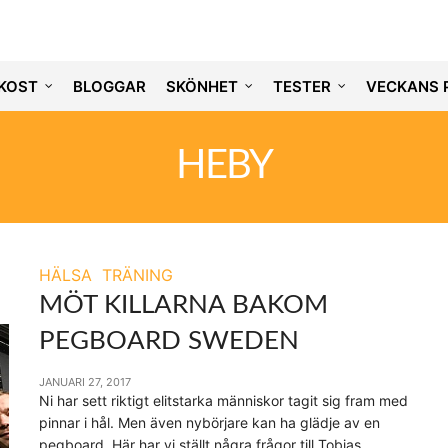
KOST
BLOGGAR
SKÖNHET
TESTER
VECKANS 
HEBY
HÄLSA
TRÄNING
MÖT KILLARNA BAKOM
PEGBOARD SWEDEN
JANUARI 27, 2017
Ni har sett riktigt elitstarka människor tagit sig fram med
pinnar i hål. Men även nybörjare kan ha glädje av en
pegboard. Här har vi ställt några frågor till Tobias