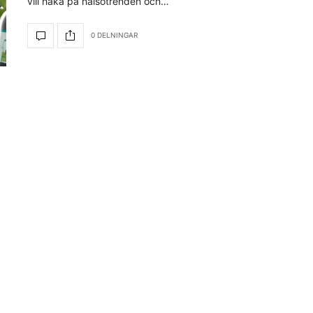
vill haka på hälsotrenden och…
0 DELNINGAR