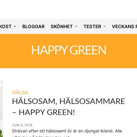
KOST
BLOGGAR
SKÖNHET
TESTER
VECKANS 
HAPPY GREEN
HÄLSA
HÄLSOSAM, HÄLSOSAMMARE
– HAPPY GREEN!
JUNI 4, 2018
Strävan efter ett hälsosamt liv är en djungel ibland. Alla