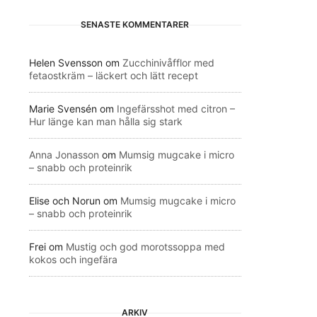
SENASTE KOMMENTARER
Helen Svensson
om
Zucchinivåfflor med
fetaostkräm – läckert och lätt recept
Marie Svensén
om
Ingefärsshot med citron –
Hur länge kan man hålla sig stark
Anna Jonasson
om
Mumsig mugcake i micro
– snabb och proteinrik
Elise och Norun
om
Mumsig mugcake i micro
– snabb och proteinrik
Frei
om
Mustig och god morotssoppa med
kokos och ingefära
ARKIV