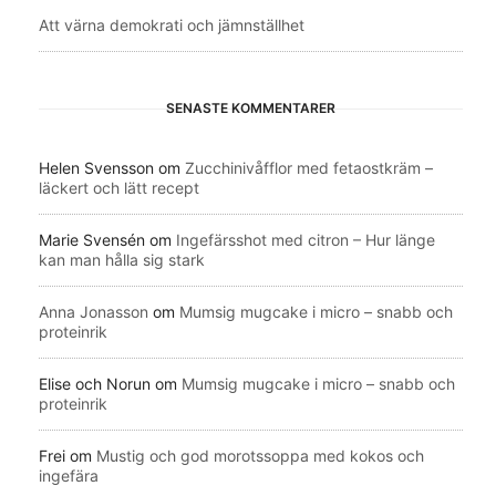
Att värna demokrati och jämnställhet
SENASTE KOMMENTARER
Helen Svensson
om
Zucchinivåfflor med fetaostkräm –
läckert och lätt recept
Marie Svensén
om
Ingefärsshot med citron – Hur länge
kan man hålla sig stark
Anna Jonasson
om
Mumsig mugcake i micro – snabb och
proteinrik
Elise och Norun
om
Mumsig mugcake i micro – snabb och
proteinrik
Frei
om
Mustig och god morotssoppa med kokos och
ingefära