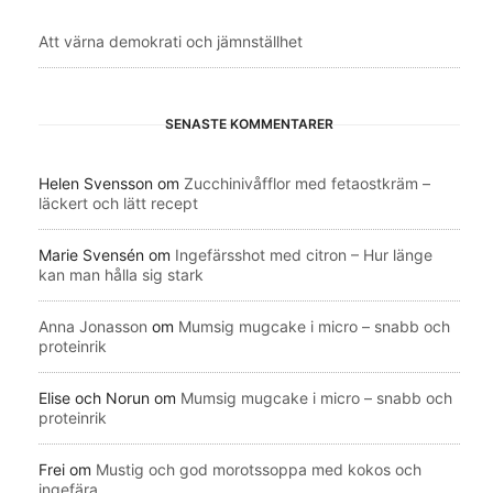
Att värna demokrati och jämnställhet
SENASTE KOMMENTARER
Helen Svensson
om
Zucchinivåfflor med fetaostkräm –
läckert och lätt recept
Marie Svensén
om
Ingefärsshot med citron – Hur länge
kan man hålla sig stark
Anna Jonasson
om
Mumsig mugcake i micro – snabb och
proteinrik
Elise och Norun
om
Mumsig mugcake i micro – snabb och
proteinrik
Frei
om
Mustig och god morotssoppa med kokos och
ingefära