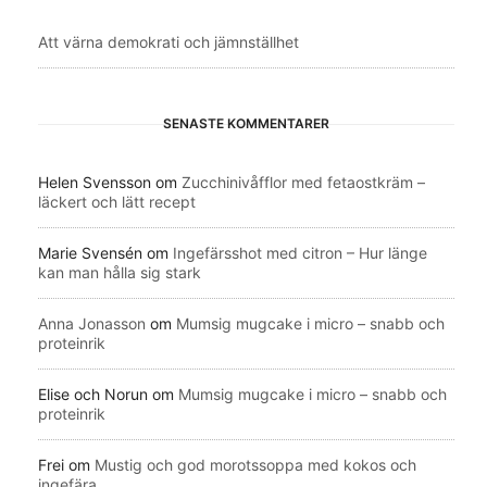
Att värna demokrati och jämnställhet
SENASTE KOMMENTARER
Helen Svensson
om
Zucchinivåfflor med fetaostkräm –
läckert och lätt recept
Marie Svensén
om
Ingefärsshot med citron – Hur länge
kan man hålla sig stark
Anna Jonasson
om
Mumsig mugcake i micro – snabb och
proteinrik
Elise och Norun
om
Mumsig mugcake i micro – snabb och
proteinrik
Frei
om
Mustig och god morotssoppa med kokos och
ingefära