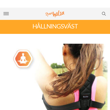
HÅLLNINGSVÄST