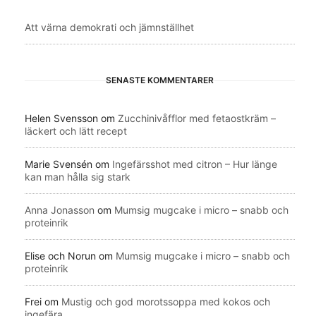
Att värna demokrati och jämnställhet
SENASTE KOMMENTARER
Helen Svensson
om
Zucchinivåfflor med fetaostkräm –
läckert och lätt recept
Marie Svensén
om
Ingefärsshot med citron – Hur länge
kan man hålla sig stark
Anna Jonasson
om
Mumsig mugcake i micro – snabb och
proteinrik
Elise och Norun
om
Mumsig mugcake i micro – snabb och
proteinrik
Frei
om
Mustig och god morotssoppa med kokos och
ingefära