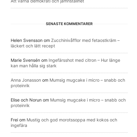
Att värna demokrati och jämnställhet
SENASTE KOMMENTARER
Helen Svensson
om
Zucchinivåfflor med fetaostkräm –
läckert och lätt recept
Marie Svensén
om
Ingefärsshot med citron – Hur länge
kan man hålla sig stark
Anna Jonasson
om
Mumsig mugcake i micro – snabb och
proteinrik
Elise och Norun
om
Mumsig mugcake i micro – snabb och
proteinrik
Frei
om
Mustig och god morotssoppa med kokos och
ingefära