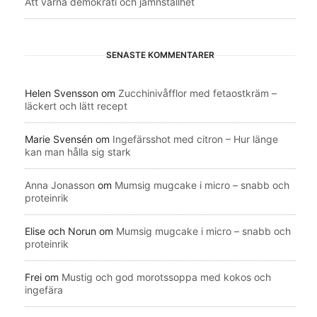
Att värna demokrati och jämnställhet
SENASTE KOMMENTARER
Helen Svensson
om
Zucchinivåfflor med fetaostkräm –
läckert och lätt recept
Marie Svensén
om
Ingefärsshot med citron – Hur länge
kan man hålla sig stark
Anna Jonasson
om
Mumsig mugcake i micro – snabb och
proteinrik
Elise och Norun
om
Mumsig mugcake i micro – snabb och
proteinrik
Frei
om
Mustig och god morotssoppa med kokos och
ingefära